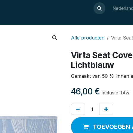
Over Luxor
Wellnesswijzer
Webshop
Contact
Nederland
Alle producten
Virta Sea
Virta Seat Cove
Lichtblauw
Gemaakt van 50 % linnen e
46,00
€
Inclusief btw
TOEVOEGEN 