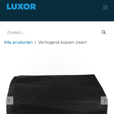
Overslaan naar inhoud
Alle producten
Verhogend kussen zwart