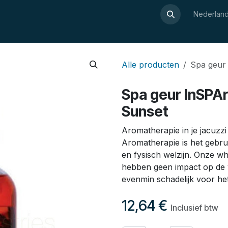
Over Luxor
Wellnesswijzer
Webshop
Contact
Nederland
Alle producten
Spa geur 
Spa geur InSPAr
Sunset
Aromatherapie in je jacuzz
Aromatherapie is het gebru
en fysisch welzijn. Onze w
hebben geen impact op de w
evenmin schadelijk voor he
12,64
€
Inclusief btw