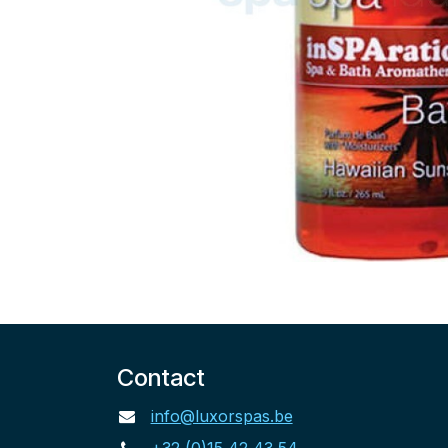
Contact
info@luxorspas.be