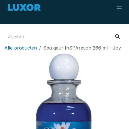
Overslaan naar inhoud
Alle producten
Spa geur InSPAration 266 ml - Joy