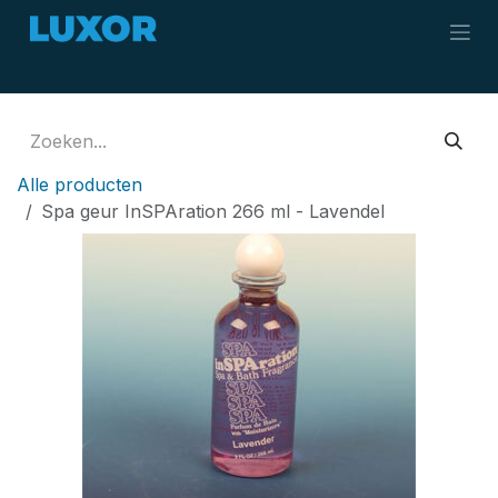
Overslaan naar inhoud
Alle producten
Spa geur InSPAration 266 ml - Lavendel