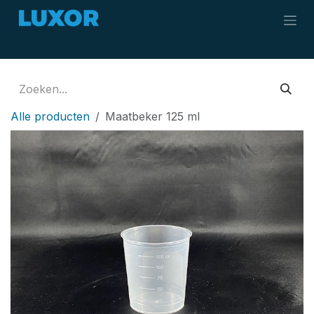
Overslaan naar inhoud
Alle producten
Maatbeker 125 ml