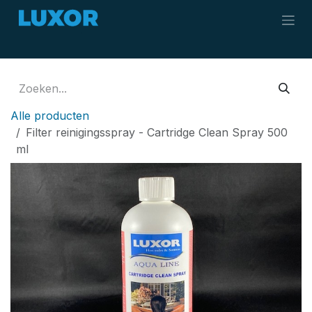
Overslaan naar inhoud
Alle producten
Filter reinigingsspray - Cartridge Clean Spray 500
ml