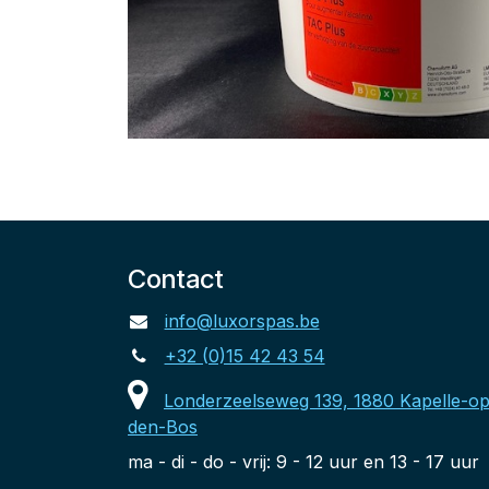
Contact
info@luxorspas.be
+32 (0)15 42 43 54
Londerzeelseweg 139, 1880 Kapelle-op
den-Bos
ma - di - do - vrij: 9 - 12 uur en 13 - 17 uur