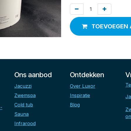
TOEVOEGEN 
Ons aanbod
Ontdekken
V
Te
Jacuzzi
Over Luxor
Zwemspa
Inspiratie
Ja
Cold tub
Blog
-
Z
Sauna
on
Infrarood