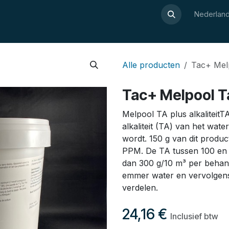
Over Luxor
Wellnesswijzer
Webshop
Contact
Nederland
Alle producten
Tac+ Melp
Tac+ Melpool Ta
Melpool TA plus alkaliteitT
alkaliteit (TA) van het wat
wordt. 150 g van dit produ
PPM. De TA tussen 100 en 
dan 300 g/10 m³ per behan
emmer water en vervolgens 
verdelen.
24,16
€
Inclusief btw