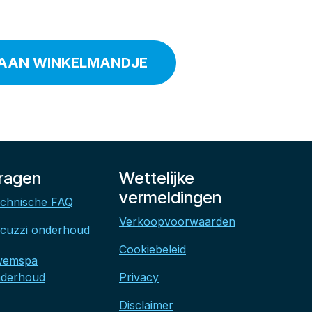
AAN WINKELMANDJE
ragen
Wettelijke
vermeldingen
chnische FAQ
Verkoopvoorwaarden
cuzzi onderhoud
Cookiebeleid
wemspa
derhoud
Privacy
Disclaimer