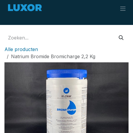
Overslaan naar inhoud
Alle producten
Natrium Bromide Bromicharge 2,2 Kg