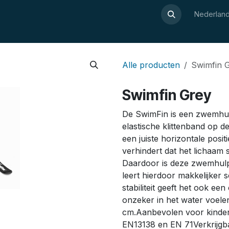
Over Luxor
Wellnesswijzer
Webshop
Contact
Nederland
Alle producten
Swimfin 
Swimfin Grey
De SwimFin is een zwemhulp
elastische klittenband op d
een juiste horizontale posit
verhindert dat het lichaam 
Daardoor is deze zwemhulp 
leert hierdoor makkelijker s
stabiliteit geeft het ook ee
onzeker in het water voelen
cm.Aanbevolen voor kinder
EN13138 en EN 71Verkrijgba