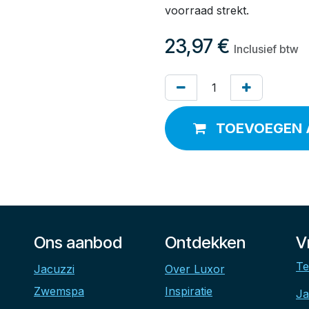
voorraad strekt.
23,97
€
Inclusief btw
TOEVOEGEN 
Ons aanbod
Ontdekken
V
Te
Jacuzzi
Over Luxor
Zwemspa
Inspiratie
Ja