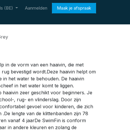
s (BE)
Aanmelden
Maak je afspraak
Grey
 in de vorm van een haaivin, die met
e rug bevestigd wordt.Deze haaivin helpt om
ie in het water te behouden. De haaivin
scheef in het water komt te liggen.
haaivin zeer geschikt voor beginners. Je
chool-, rug- en vlinderslag. Door zijn
n confortabel gevoel voor kinderen, die zich
 .De lengte van de klittenbanden zijn 78
en vanaf 4 jaarDe SwimFin is conform
ar in andere kleuren en zolang de