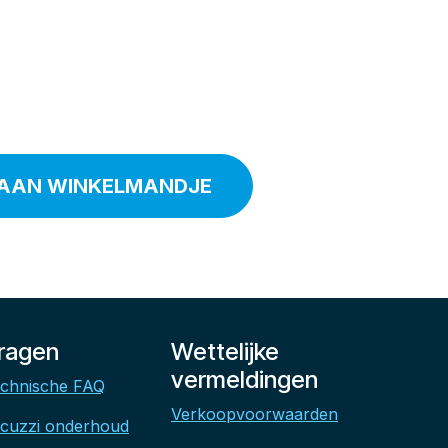
AAN WINKELMANDJE
ragen
Wettelijke
vermeldingen
chnische FAQ
Verkoopvoorwaarden
cuzzi onderhoud