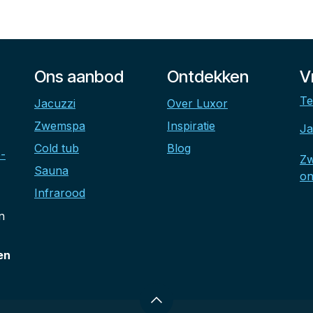
Ons aanbod
Ontdekken
V
Te
Jacuzzi
Over Luxor
Zwemspa
Inspiratie
Ja
Cold tub
Blog
-
Z
Sauna
on
Infrarood
n
en