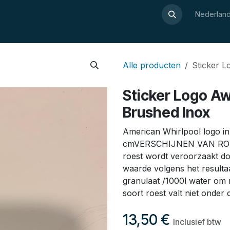
Over Luxor
Wellnesswijzer
Webshop
Contact
Nederland
Alle producten
Sticker L
Sticker Logo Aw
Brushed Inox
American Whirlpool logo i
cmVERSCHIJNEN VAN ROES
roest wordt veroorzaakt d
waarde volgens het resultaa
granulaat /1000l water om
soort roest valt niet onder 
13,50
€
Inclusief btw