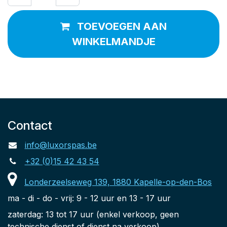
TOEVOEGEN AAN
WINKELMANDJE
Contact
info@luxorspas.be
+32 (0)15 42 43 54
Londerzeelseweg 139, 1880 Kapelle-op-den-Bos
ma - di - do - vrij: 9 - 12 uur en 13 - 17 uur
zaterdag: 13 tot 17 uur (enkel verkoop, geen
technische dienst of dienst na verkoop)