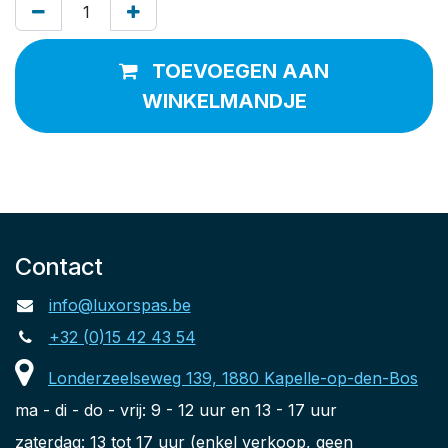
TOEVOEGEN AAN
WINKELMANDJE
Contact
info@luxorspas.be
+32 (0)15 42 43 54
Londerzeelseweg 139, 1880 Kapelle-op-den-Bos
ma - di - do - vrij: 9 - 12 uur en 13 - 17 uur
zaterdag: 13 tot 17 uur (enkel verkoop, geen