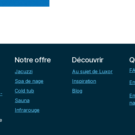
Notre offre
Découvrir
Q
FA
Jacuzzi
Au sujet de Luxor
Spa de nage
Inspiration
En
Cold tub
Blog
-
En
Sauna
na
Infrarouge
e