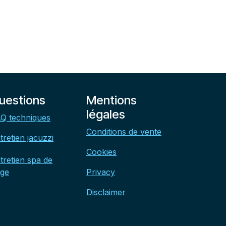
uestions
Mentions
légales
Q techniques
Conditions de vente
tretien jacuzzi
Cookies
tretien spa de
ge
Privacy
Disclaimer