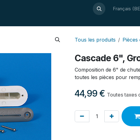
À propos de Luxor
Guide bien-être
Webshop
Français (BE
Contact
Tous les produits
Pièces
Cascade 6", Gr
Composition de 6" de chute 
toutes les pièces pour rem
44,99
€
Toutes taxes 