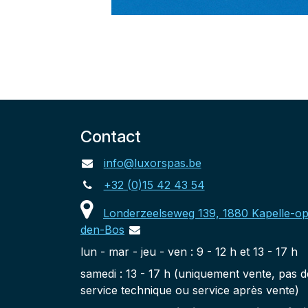
Contact
info@luxorspas.be
+32 (0)15 42 43 54
Londerzeelseweg 139, 1880 Kapelle-op
den-Bos
lun - mar - jeu - ven : 9 - 12 h et 13 - 17 h
samedi : 13 - 17 h (uniquement vente, pas d
service technique ou service après vente)