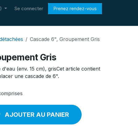
)
Se connecter
Prenez rendez-vous
 détachées
Cascade 6", Groupement Gris
oupement Gris
d'eau (env. 15 cm), grisCet article contient
placer une cascade de 6".
comprises
AJOUTER AU PANIER