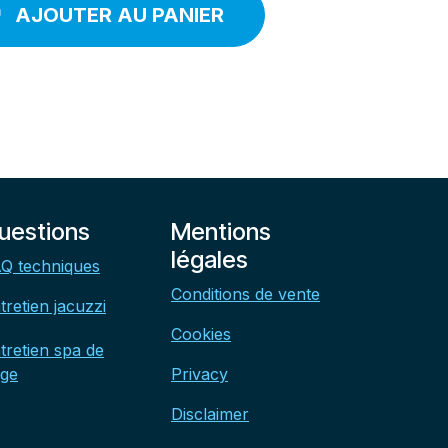
AJOUTER AU PANIER
uestions
Mentions
légales
Q techniques
Conditions de vente
tretien jacuzzi
Cookies
tretien spa de
ge
Privacy
Disclaimer