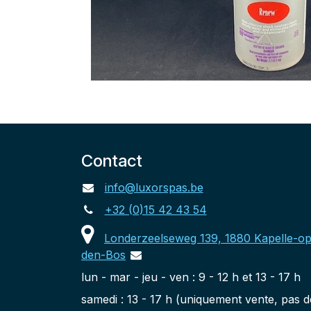
Contact
info@luxorspas.be
+32 (0)15 42 43 54
Londerzeelseweg 139, 1880 Kapelle-op
den-Bos
lun - mar - jeu - ven : 9 - 12 h et 13 - 17 h
samedi : 13 - 17 h (uniquement vente, pas d