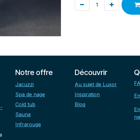
Notre offre
Découvrir
Q
FA
Jacuzzi
Au sujet de Luxor
Spa de nage
Inspiration
En
Cold tub
Blog
-
En
Sauna
na
Infrarouge
e