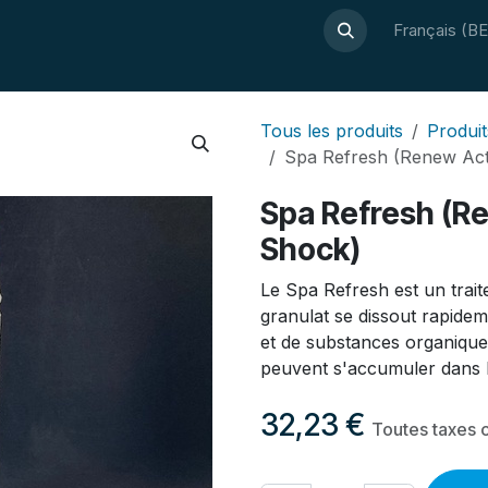
À propos de Luxor
Guide bien-être
Webshop
Français (BE
Contact
Tous les produits
Produit
Spa Refresh (Renew Ac
Spa Refresh (R
Shock)
Le Spa Refresh est un trai
granulat se dissout rapideme
et de substances organique
peuvent s'accumuler dans l'
32,23
€
Toutes taxes 