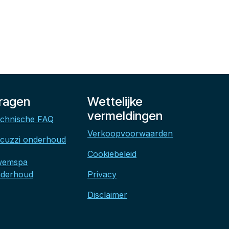
ragen
Wettelijke
vermeldingen
chnische FAQ
Verkoopvoorwaarden
cuzzi onderhoud
Cookiebeleid
wemspa
derhoud
Privacy
Disclaimer