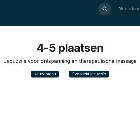
Over Luxor
Wellnesswijzer
Webshop
Contact
Nederland
4-5 plaatsen
Jacuzzi's voor ontspanning en therapeutische massage
Keuzemenu
Overzicht jacuzzi's