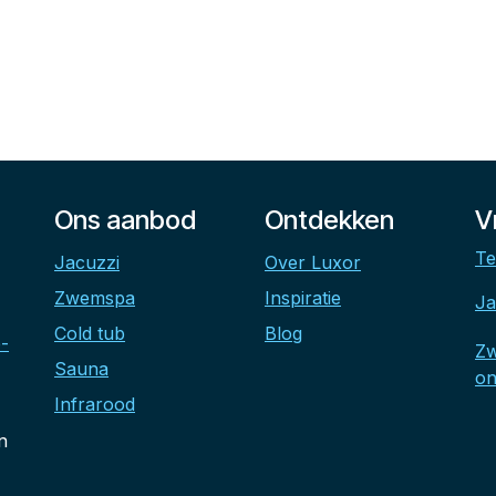
Ons aanbod
Ontdekken
V
Te
Jacuzzi
Over Luxor
Zwemspa
Inspiratie
Ja
Cold tub
Blog
-
Z
Sauna
on
Infrarood
n