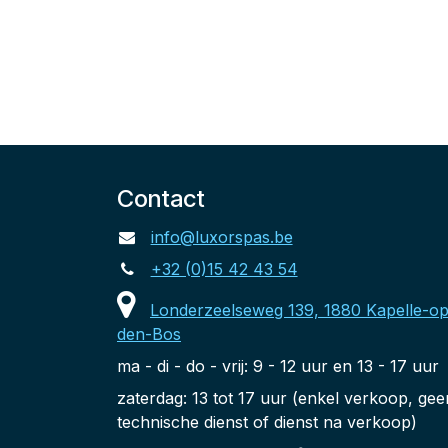
Contact
info@luxorspas.be
+32 (0)15 42 43 54
Londerzeelseweg 139, 1880 Kapelle-op
den-Bos
ma - di - do - vrij: 9 - 12 uur en 13 - 17 uur
zaterdag: 13 tot 17 uur (enkel verkoop, gee
technische dienst of dienst na verkoop)