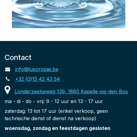
Contact
info@luxorspas.be
+32 (0)15 42 43 54
Londerzeelseweg 139, 1880 Kapelle-op-den-Bos
ma - di - do - vrij: 9 - 12 uur en 13 - 17 uur
zaterdag: 13 tot 17 uur (enkel verkoop, geen
technische dienst of dienst na verkoop)
woensdag, zondag en feestdagen gesloten