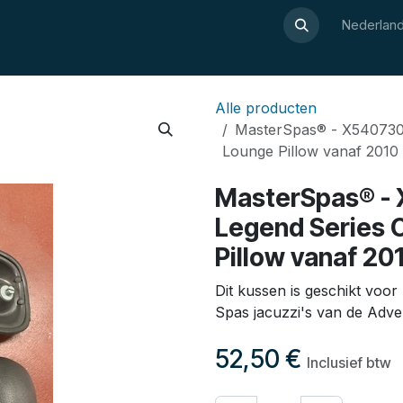
Over Luxor
Wellnesswijzer
Webshop
Contact
Nederland
Alle producten
MasterSpas® - X540730 
Lounge Pillow vanaf 2010
MasterSpas® - 
Legend Series 
Pillow vanaf 20
Dit kussen is geschikt voo
Spas jacuzzi's van de Adve
52,50
€
Inclusief btw