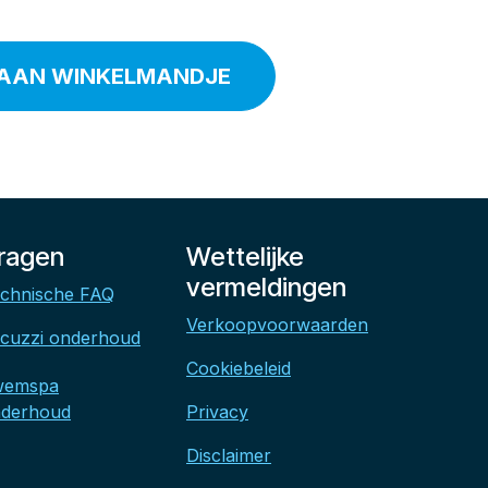
AAN WINKELMANDJE
ragen
Wettelijke
vermeldingen
chnische FAQ
Verkoopvoorwaarden
cuzzi onderhoud
Cookiebeleid
wemspa
derhoud
Privacy
Disclaimer