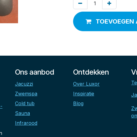
TOEVOEGEN 
Ons aanbod
Ontdekken
V
Te
Jacuzzi
Over Luxor
Zwemspa
Inspiratie
Ja
Cold tub
Blog
-
Z
Sauna
on
Infrarood
n