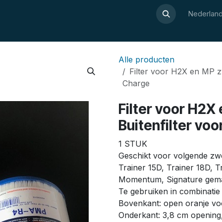
Over Luxor
Wellnesswijzer
Webshop
Contact
Nederland
Alle producten
Filter voor H2X en MP z
Charge
Filter voor H2
Buitenfilter vo
1 STUK
Geschikt voor volgende zwe
Trainer 15D, Trainer 18D, 
Momentum, Signature gema
Te gebruiken in combinatie
Bovenkant: open oranje v
Onderkant: 3,8 cm opening