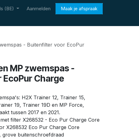
s (BE)
Aanmelden
Maak je afspraak
wemspas - Buitenfilter voor EcoPur
X en MP zwemspas -
or EcoPur Charge
mspa's: H2X Trainer 12, Trainer 15,
Trainer 19, Trainer 19D en MP Force,
akt tussen 2017 en 2021.
 met filter X268532 - Eco Pur Charge Core
oor X268532 Eco Pur Charge Core
, grove buitenschroefdraad