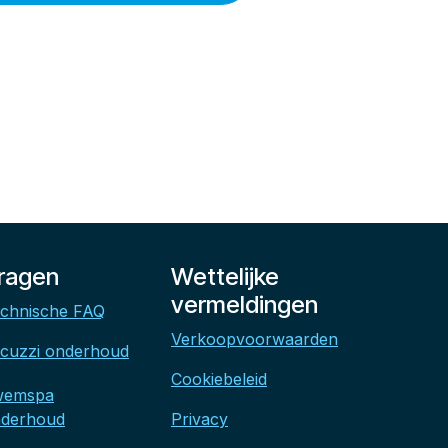
ragen
Wettelijke
vermeldingen
chnische FAQ
Verkoopvoorwaarden
cuzzi onderhoud
Cookiebeleid
wemspa
derhoud
Privacy