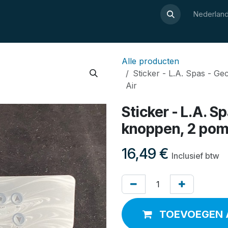
Over Luxor
Wellnesswijzer
Webshop
Contact
Nederland
Alle producten
Sticker - L.A. Spas - 
Air
Sticker - L.A. 
knoppen, 2 pom
16,49
€
Inclusief btw
TOEVOEGEN 