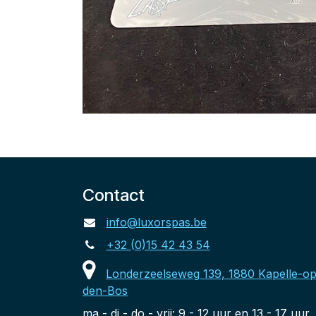
Contact
info@luxorspas.be
+32 (0)15 42 43 54
Londerzeelseweg 139, 1880 Kapelle-op
den-Bos
ma - di - do - vrij: 9 - 12 uur en 13 - 17 uur