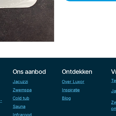
Ons aanbod
Ontdekken
V
Te
Jacuzzi
Over Luxor
Zwemspa
Inspiratie
Ja
Cold tub
Blog
-
Z
Sauna
on
Infrarood