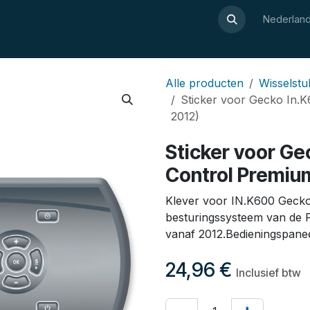
Over Luxor
Wellnesswijzer
Webshop
Contact
Nederland
Alle producten
Wisselst
Sticker voor Gecko In.
2012)
Sticker voor Ge
Control Premiu
Klever voor IN.K600 Gecko
besturingssysteem van de 
vanaf 2012.Bedieningspane
24,96
€
Inclusief btw