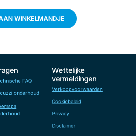
AAN WINKELMANDJE
ragen
Wettelijke
vermeldingen
chnische FAQ
Verkoopvoorwaarden
cuzzi onderhoud
Cookiebeleid
wemspa
derhoud
Privacy
Disclaimer