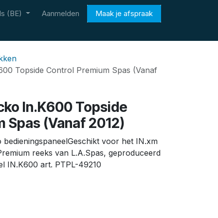
s (BE)
Aanmelden
Maak je afspraak
ukken
K600 Topside Control Premium Spas (Vanaf
cko In.K600 Topside
m Spas (Vanaf 2012)
 bedieningspaneelGeschikt voor het IN.xm
Premium reeks van L.A.Spas, geproduceerd
el IN.K600 art. PTPL-49210