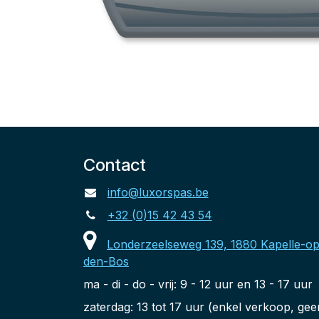
Contact
info@luxorspas.be
+32 (0)15 42 43 54
Londerzeelseweg 139, 1880 Kapelle-op
den-Bos
ma - di - do - vrij: 9 - 12 uur en 13 - 17 uur
zaterdag: 13 tot 17 uur (enkel verkoop, gee