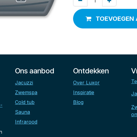
TOEVOEGEN 
Ons aanbod
Ontdekken
V
Te
Jacuzzi
Over Luxor
Zwemspa
Inspiratie
Ja
Cold tub
Blog
-
Z
Sauna
on
Infrarood
n