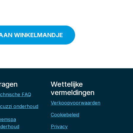
AAN WINKELMANDJE
ragen
Wettelijke
vermeldingen
chnische FAQ
Verkoopvoorwaarden
cuzzi onderhoud
Cookiebeleid
wemspa
derhoud
Privacy