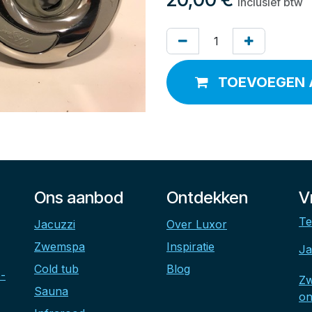
Inclusief btw
TOEVOEGEN 
Ons aanbod
Ontdekken
V
Te
Jacuzzi
Over Luxor
Zwemspa
Inspiratie
Ja
Cold tub
Blog
-
Z
Sauna
on