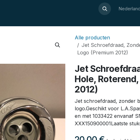
Over Luxor
Wellnesswijzer
Webshop
Contact
Nederland
Alle producten
Jet Schroefdraad, Zonde
Logo (Premium 2012)
Jet Schroefdraa
Hole, Roterend,
2012)
Jet schroefdraad, zonder b
logo.Geschikt voor L.A.Sp
en met 1033422 envanaf S
XXX150900001Laatste stuk
20,00
€