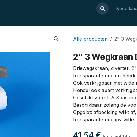
Over Luxor
Wellnesswijzer
Webshop
Contact
Nederland
Alle producten
2" 3 Wegk
2" 3 Wegkraan 
Driewegskraan, diverter, 2"
transparante ring en hende
Ook verkrijgbaar met witte 
Hendel ook apart verkrijgb
Geschikt voor L.A.Spas mo
Beschikbaar zolang de voor
Opgelet: afbeelding wijkt a
transparante ring ipv witte
41,54
€
Inclusief btw