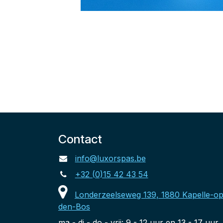
Contact
info@luxorspas.be
+32 (0)15 42 43 54
Londerzeelseweg 139, 1880 Kapelle-op
den-Bos
ma - di - do - vrij: 9 - 12 uur en 13 - 17 uur