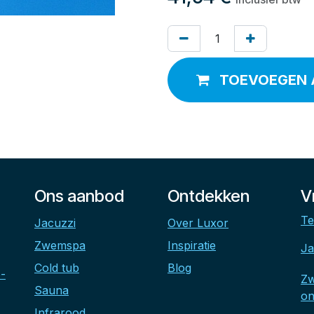
TOEVOEGEN 
Ons aanbod
Ontdekken
V
Te
Jacuzzi
Over Luxor
Zwemspa
Inspiratie
Ja
Cold tub
Blog
-
Z
Sauna
on
Infrarood