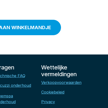
AAN WINKELMANDJE
ragen
Wettelijke
vermeldingen
chnische FAQ
Verkoopvoorwaarden
cuzzi onderhoud
Cookiebeleid
wemspa
derhoud
Privacy