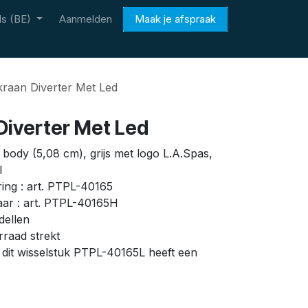
s (BE)
Aanmelden
Maak je afspraak
raan Diverter Met Led
Diverter Met Led
 body (5,08 cm), grijs met logo L.A.Spas,
l
ring : art. PTPL-40165
aar : art. PTPL-40165H
dellen
raad strekt
f, dit wisselstuk PTPL-40165L heeft een