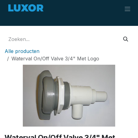
Overslaan naar inhoud
Alle producten
Waterval On/Off Valve 3/4" Met Logo
Waterval On/Off Valve 3/4" Met