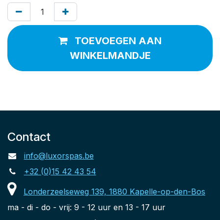
TOEVOEGEN AAN
WINKELMANDJE
Contact
info@luxorspas.be
+32 (0)15 42 43 54
Londerzeelseweg 139, 1880 Kapelle-op-den-Bos
ma - di - do - vrij: 9 - 12 uur en 13 - 17 uur