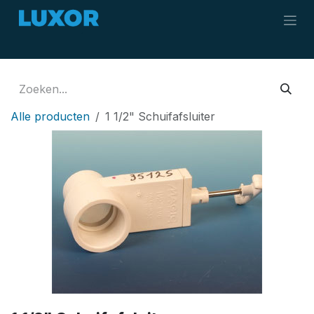
Overslaan naar inhoud
Alle producten
1 1/2" Schuifafsluiter