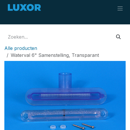
Overslaan naar inhoud
Alle producten
Waterval 6" Samenstelling, Transparant