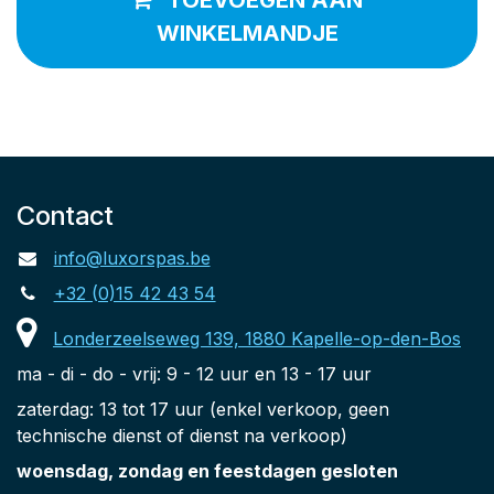
TOEVOEGEN AAN
WINKELMANDJE
Contact
info@luxorspas.be
+32 (0)15 42 43 54
Londerzeelseweg 139, 1880 Kapelle-op-den-Bos
ma - di - do - vrij: 9 - 12 uur en 13 - 17 uur
zaterdag: 13 tot 17 uur (enkel verkoop, geen
technische dienst of dienst na verkoop)
woensdag, zondag en feestdagen gesloten