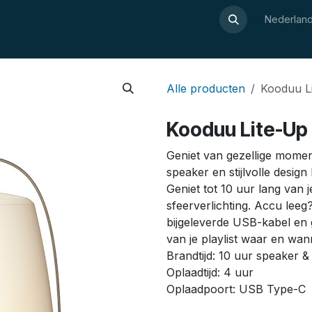
Over Luxor
Wellnesswijzer
Webshop
Contact
Nederland
Alle producten
Kooduu Li
Kooduu Lite-Up 
Geniet van gezellige mome
speaker en stijlvolle design
Geniet tot 10 uur lang van 
sfeerverlichting. Accu leeg
bijgeleverde USB-kabel en 
van je playlist waar en wan
Brandtijd: 10 uur speaker &
Oplaadtijd: 4 uur
Oplaadpoort: USB Type-C