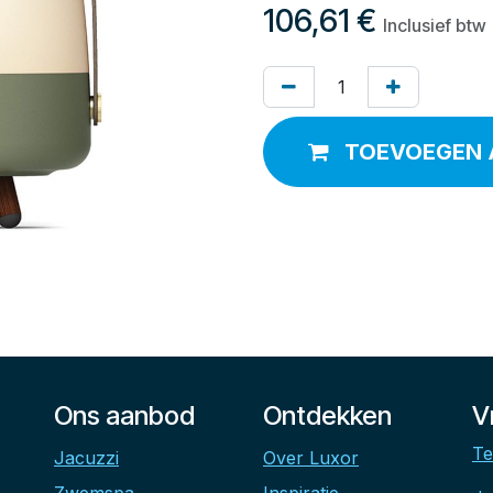
106,61
€
Inclusief btw
TOEVOEGEN 
Ons aanbod
Ontdekken
V
Te
Jacuzzi
Over Luxor