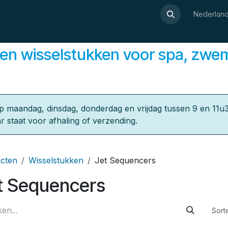
Over Luxor
Wellnesswijzer
Webshop
Contact
Nederland
en wisselstukken ​voor spa, zwe
p maandag, dinsdag, donderdag en vrijdag tussen 9 en 11u3
r staat voor afhaling of verzending.
cten
Wisselstukken
Jet Sequencers
t Sequencers
Sort