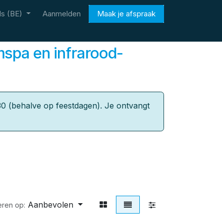
s (BE)
Aanmelden
Maak je afspraak
mspa en infrarood-
0 (behalve op feestdagen). Je ontvangt
Aanbevolen
eren op: