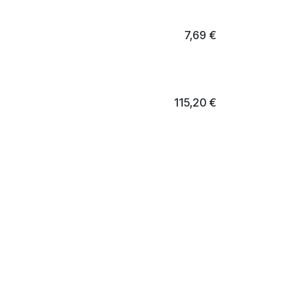
7,69
€
115,20
€