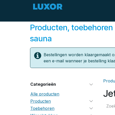
Overslaan naar inhoud
Zomerdeals
Aanbod
Producten, toebehoren 
sauna
Bestellingen worden klaargemaakt o
een e-mail wanneer je bestelling klaa
Produ
Categorieën
Je
Alle producten
Producten
Toebehoren