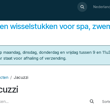
Over Luxor
Wellnesswijzer
Webshop
Contact
Nederland
en wisselstukken ​voor spa, zwe
p maandag, dinsdag, donderdag en vrijdag tussen 9 en 11u3
r staat voor afhaling of verzending.
cten
Jacuzzi
cuzzi
Sort