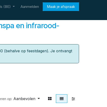
s (BE)
Aanmelden
Maak je afspraak
mspa en infrarood-
0 (behalve op feestdagen). Je ontvangt
Aanbevolen
eren op: