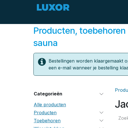
Overslaan naar inhoud
Zomerdeals
Aanbod
Producten, toebehoren 
sauna
Bestellingen worden klaargemaakt o
een e-mail wanneer je bestelling klaa
Produ
Categorieën
Ja
Alle producten
Producten
Toebehoren