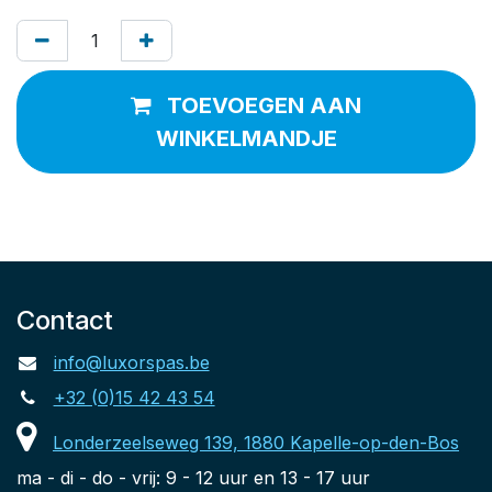
TOEVOEGEN AAN
WINKELMANDJE
Contact
info@luxorspas.be
+32 (0)15 42 43 54
Londerzeelseweg 139, 1880 Kapelle-op-den-Bos
ma - di - do - vrij: 9 - 12 uur en 13 - 17 uur