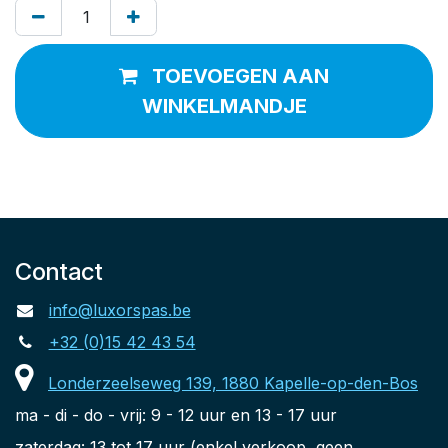
TOEVOEGEN AAN
WINKELMANDJE
Contact
info@luxorspas.be
+32 (0)15 42 43 54
Londerzeelseweg 139, 1880 Kapelle-op-den-Bos
ma - di - do - vrij: 9 - 12 uur en 13 - 17 uur
zaterdag: 13 tot 17 uur (enkel verkoop, geen