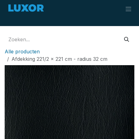
Overslaan naar inhoud
Alle producten
Afdekking 221/2 x 221 cm - radius 32 cm