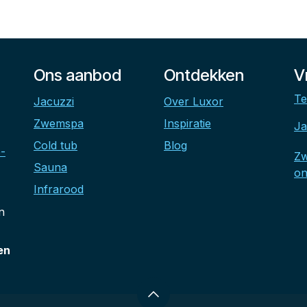
Ons aanbod
Ontdekken
V
Te
Jacuzzi
Over Luxor
Zwemspa
Inspiratie
Ja
Cold tub
Blog
-
Z
Sauna
on
Infrarood
n
en