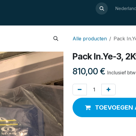
Over Luxor
Wellnesswijzer
Webshop
Contact
Nederland
Alle producten
Pack In.Y
Pack In.Ye-3, 2
810,00
€
Inclusief btw
TOEVOEGEN 