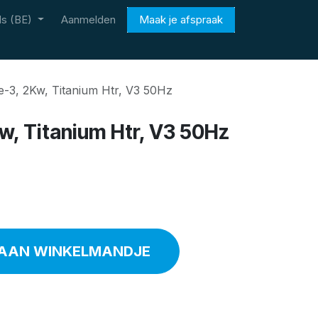
s (BE)
Aanmelden
Maak je afspraak
e-3, 2Kw, Titanium Htr, V3 50Hz
Kw, Titanium Htr, V3 50Hz
AAN WINKELMANDJE