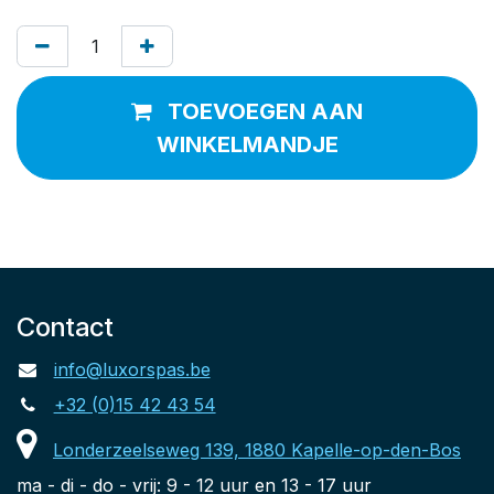
TOEVOEGEN AAN
WINKELMANDJE
Contact
info@luxorspas.be
+32 (0)15 42 43 54
Londerzeelseweg 139, 1880 Kapelle-op-den-Bos
ma - di - do - vrij: 9 - 12 uur en 13 - 17 uur