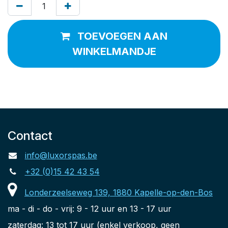
TOEVOEGEN AAN
WINKELMANDJE
Contact
info@luxorspas.be
+32 (0)15 42 43 54
Londerzeelseweg 139, 1880 Kapelle-op-den-Bos
ma - di - do - vrij: 9 - 12 uur en 13 - 17 uur
zaterdag: 13 tot 17 uur (enkel verkoop, geen