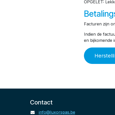
OPGELET: Lekken
Betalin
Facturen zijn on
Indien de factuu
en bijkomende i
Herstell
Contact
info@luxorspas.be