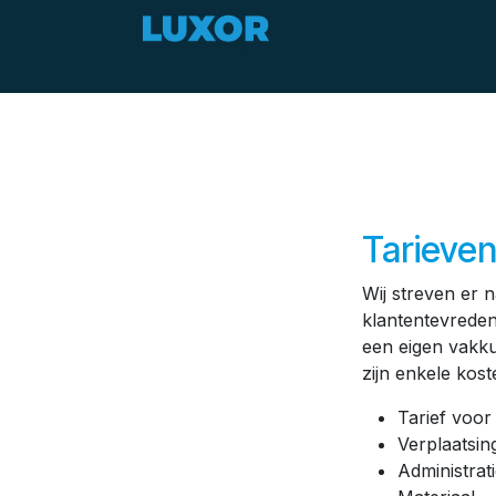
Overslaan naar inhoud
Zomerdeals
Aanbod
Tarieve
Wij streven er 
klantentevreden
een eigen vakku
zijn enkele kos
Tarief voor
Verplaatsin
Administrat