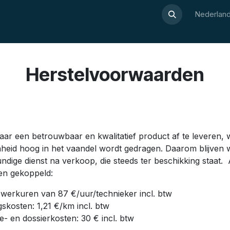
Over Luxor
Wellnesswijzer
Webshop
Contact
Nederland
Herstelvoorwaarden
n
naar een betrouwbaar en kwalitatief product af te leveren, w
heid hoog in het vaandel wordt gedragen. Daarom blijven w
ndige dienst na verkoop, die steeds ter beschikking staat.
ten gekoppeld:
 werkuren van 87 €/uur/technieker incl. btw
gskosten: 1,21 €/km incl. btw
ie- en dossierkosten: 30 € incl. btw