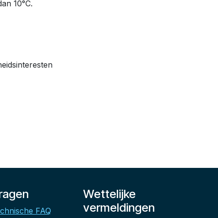
dan 10°C.
heidsinteresten
ragen
Wettelijke
vermeldingen
chnische FAQ