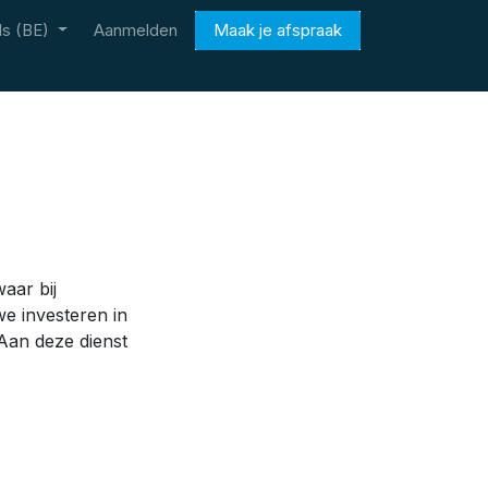
s (BE)
Aanmelden
Maak je afspraak
aar bij
e investeren in
 Aan deze dienst