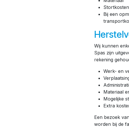
Materiaal
Stortkosten
Bij een op
transportko
Herstel
Wij kunnen enke
Spas zijn uitgev
rekening gehou
Werk- en v
Verplaatsin
Administrat
Materiaal e
Mogelijke s
Extra koste
Een bezoek van 
worden bij de fa