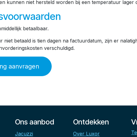
 kunnen niet hersteld worden bij een temperatuur lager 
gsvoorwaarden
middellijk betaalbaar.
r niet betaald is tien dagen na factuurdatum, zijn er nalatig
nvorderingskosten verschuldigd.
ing aanvragen
Ons aanbod
Ontdekken
V
Te
Jacuzzi
Over Luxor