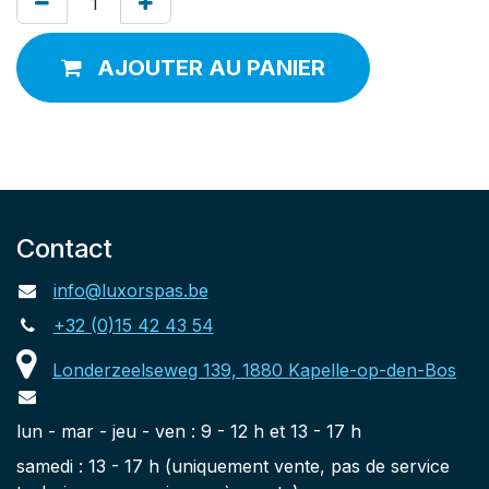
AJOUTER AU PANIER
Contact
info@luxorspas.be
+32 (0)15 42 43 54
Londerzeelseweg 139, 1880 Kapelle-op-den-Bos
lun - mar - jeu - ven : 9 - 12 h et 13 - 17 h
samedi : 13 - 17 h (uniquement vente, pas de service