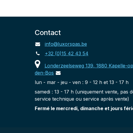
Contact
info@luxorspas.be
+32 (0)15 42 43 54
Londerzeelseweg 139, 1880 Kapelle-op
den-Bos
lun - mar - jeu - ven : 9 - 12 h et 13 - 17 h
samedi : 13 - 17 h (uniquement vente, pas d
service technique ou service après vente)
Fermé le mercredi, dimanche et jours féri