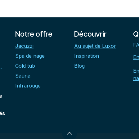
Notre offre
Découvrir
Q
FA
Jacuzzi
Au sujet de Luxor
Spa de nage
Inspiration
En
Cold tub
Blog
-
En
Sauna
na
Infrarouge
e
és