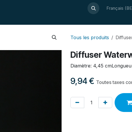
À propos de Luxor
Guide bien-être
Webshop
Français (BE
Contact
Tous les produits
Diffus
Diffuser Water
Diamètre: 4,45 cmLongueur
9,94
€
Toutes taxes c