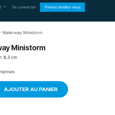
)
Se connecter
Prenez rendez-vous
er Waterway Ministorm
way Ministorm
: 8,3 cm
omprises
AJOUTER AU PANIER