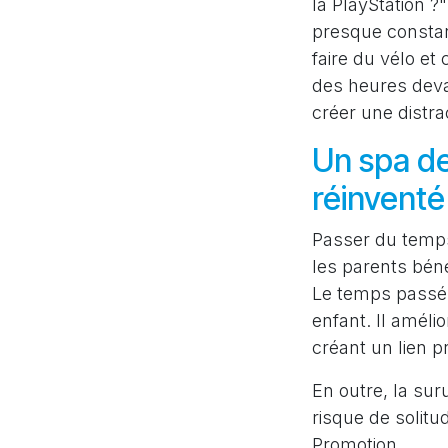
la PlayStation 
presque constan
faire du vélo et 
des heures devan
créer une distra
Un spa de 
réinventé
Passer du temps
les parents béné
Le temps passé e
enfant. Il amél
créant un lien p
En outre, la sur
risque de solitu
Promotion.