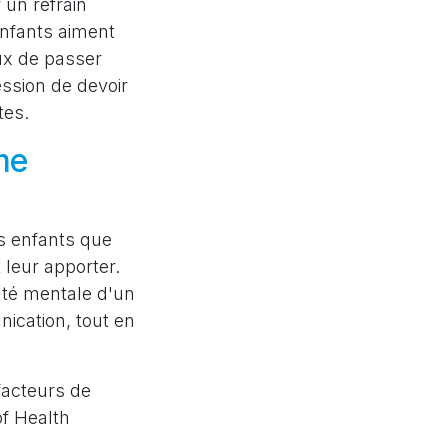
 un refrain
nfants aiment
eux de passer
ession de devoir
utes.
ime
s enfants que
 leur apporter.
nté mentale d'un
ication, tout en
 facteurs de
of Health