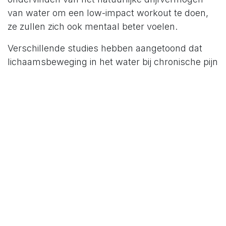
van water om een low-impact workout te doen,
ze zullen zich ook mentaal beter voelen.
Verschillende studies hebben aangetoond dat
lichaamsbeweging in het water bij chronische pijn
een emotionele reactie teweegbrengt, waardoor
de stemming verbetert en de kans groter is dat
men zich aan het programma houdt. In één
groep meldden de deelnemers die in het
zwembad trainden een verbetering van de pijn,
angst en depressie. Het aantal dagen dat men
zich goed voelde nam toe.
Het programma kan beginnen met vijf of 10
minuten beweging (wandelen, zwemmen, roeien)
en geleidelijk uitbreiden. Met een Zwemspa hoef
je alleen maar naar buiten te lopen. Je hoeft geen