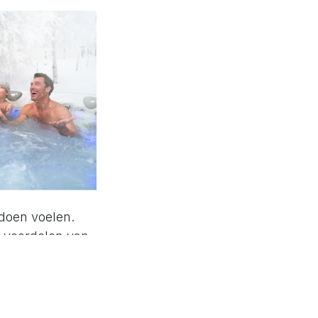
 doen voelen.
e voordelen van
er de afleiding