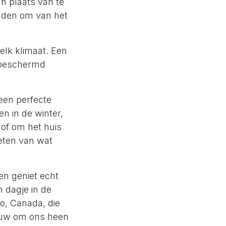
n plaats van te
inden om van het
elk klimaat. Een
n beschermd
een perfecte
 in de winter,
of om het huis
eten van wat
en geniet echt
dagje in de
io, Canada, die
eeuw om ons heen