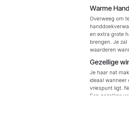
Warme Han
Overweeg om te 
handdoekverwar
en extra grote 
brengen. Je zal
waarderen wanne
Gezellige w
Je haar nat make
ideaal wanneer 
vriespunt ligt. 
Een gezellige w
een jacuzzi ma
Wifi
Een jacuzzi of 