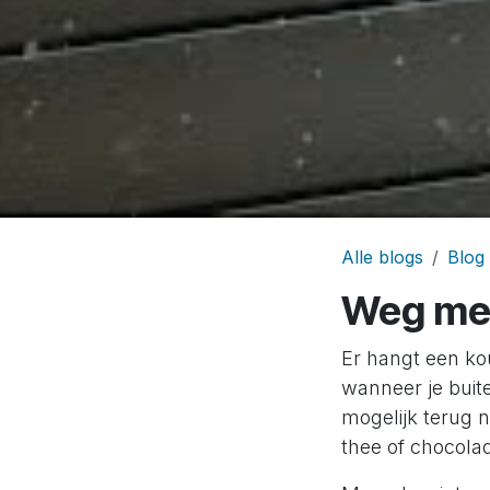
Alle blogs
Blog
Weg met
Er hangt een ko
wanneer je buite
mogelijk terug 
thee of chocol