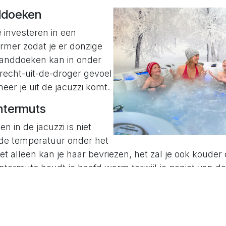
ddoeken
investeren in een
mer zodat je er donzige
handdoeken kan in onder
 recht-uit-de-droger gevoel
er je uit de jacuzzi komt.
intermuts
n in de jacuzzi is niet
de temperatuur onder het
Niet alleen kan je haar bevriezen, het zal je ook kouder
intermuts houdt je hoofd warm terwijl je geniet van d
ssage.
zwemspa is een geweldige plek om te ontspannen zond