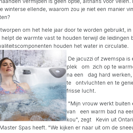
aanden vermijden is geen optie, althans voor velen. I
e winterse ellende, waarom zou je niet een manier v
ten?
ntworpen om het hele jaar door te worden gebruikt, in 
ie helpt de warmte vast te houden terwijl de leidinge
waliteitscomponenten houden het water in circulatie.
De jacuzzi of zwemspa is 
plek om zich op te warmen
na een dag hard werken, 
te ontvluchten en te geni
frisse lucht.
"Mijn vrouw werkt buiten 
van een warm bad na een 
kou", zegt Kevin uit Ontar
 Master Spas heeft. "We kijken er naar uit om de sn