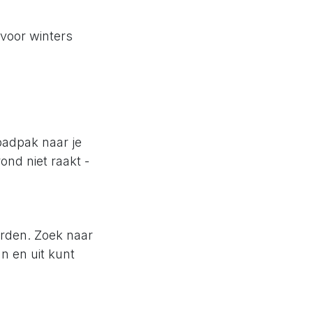
 voor winters
 badpak naar je
ond niet raakt -
orden. Zoek naar
n en uit kunt