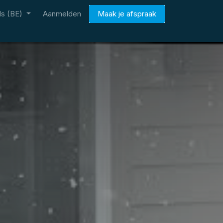
s (BE)
Aanmelden
Maak je afspraak