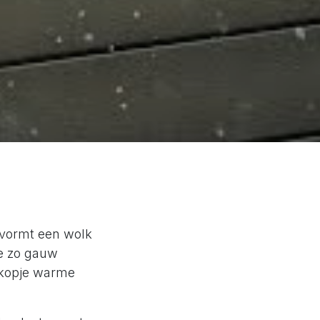
 vormt een wolk
je zo gauw
n kopje warme