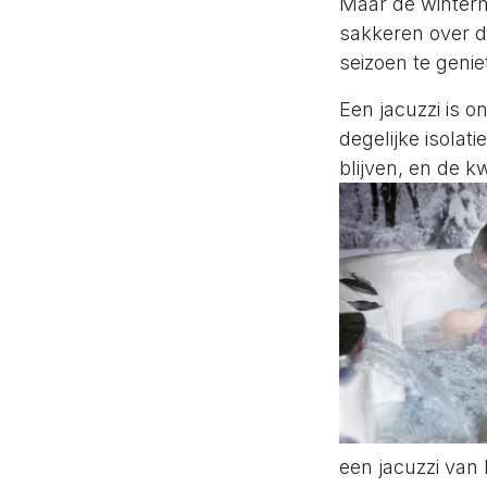
Maar de winterm
sakkeren over d
seizoen te genie
Een jacuzzi is o
degelijke isolat
blijven, en de k
een jacuzzi van