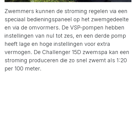
Zwemmers kunnen de stroming regelen via een
speciaal bedieningspaneel op het zwemgedeelte
en via de omvormers. De VSP-pompen hebben
instellingen van nul tot zes, en een derde pomp
heeft lage en hoge instellingen voor extra
vermogen. De Challenger 15D zwemspa kan een
stroming produceren die zo snel zwemt als 1:20
per 100 meter.
Challenger 19 Deep MAX
Wil jij je zwemmen naar een hoger niveau tillen?
Met de Challenger 19 Deep MAX kunnen
wedstrijdsporters en profs op hoog niveau
trainen.
Met het grootste zwemoppervlak van alle H2X-