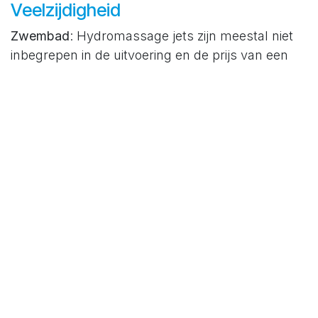
Veelzijdigheid
Zwembad
: Hydromassage jets zijn meestal niet
inbegrepen in de uitvoering en de prijs van een
zwembad, en het kan een kostelijke upgrade
zijn.
Zwemspa
: Met behulp van uitgekiende
technologie levert een zwemspa
een instelbare waterstroom, zodat je ter
plaatse kan zwemmen. Maar een zwemspa is
meer dan een plek om te werken aan
je zwemtechniek. De natuurlijke weerstand en
het drijfvermogen van het water maakt het
een natuurlijke plek om te aqua-wandelen of te
joggen, spieren te trainen en te stretchen.
Gebruikers van een zwemspa profiteren van een
verminderde impact op de gewrichten en een